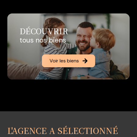
ses côtés, de façon à ce que tous les clients soient
correctement accompagnés dans leurs projets de
vente ou d'acquisition.
Angélique et ses agents commerciaux, seront heureux
DÉCOUVRIR
de vous aider dans vos démarches, et de vous
tous nos biens
conseiller au mieux, afin de réaliser vos transactions
avec succès, et seront à vos côtés du début de vos
recherches, jusqu'à la remise des clefs, en passant par
Voir les biens
l'étape du financement, et du notaire!
A très vite!
L'AGENCE A SÉLECTIONNÉ