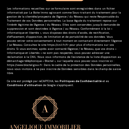
Les informations recueillies sur ce formulaire sont enregistrées dans un fichier
informatisé par La Boite Immo agissant comme Sous-traitant du traitement pour la
gestion de la clientèle/prospects de l'Agence / du Réseau qui reste Responsable du
Traitement de vos Données personnelles. La base légale du traitement repose sur
l'intérêt légitime de l'Agence / du Réseau. Elles sont conservées jusqu'à demande de
suppression et sont destinées à l'Agence / au Réseau. Conformément à la loi «
informatique et libertés », vous disposez des droits d’accès, de rectification,
d’effacement, d’opposition, de limitation et de portabilité de vos données. Vous
pouvez retirer votre consentement à tout moment en contactant directement l’Agence
/ Le Réseau. Consultez le site
https://cnil.fr/fr
pour plus d’informations sur vos
droits. Si vous estimez, après avoir contacté l'Agence / le Réseau, que vos droits «
Informatique et Libertés » ne sont pas respectés, vous pouvez adresser une
réclamation à la CNIL. Nous vous informons de l’existence de la liste d'opposition au
démarchage téléphonique « Bloctel », sur laquelle vous pouvez vous inscrire ici :
https://www.bloctel.gouv.fr
. Dans le cadre de la protection des Données personnelles,
nous vous invitons à ne pas inscrire de Données sensibles dans le champ de saisie
libre.
Ce site est protégé par reCAPTCHA, les
Politiques de Confidentialité
et es
Conditions d'utilisation
de Google s'appliquent.