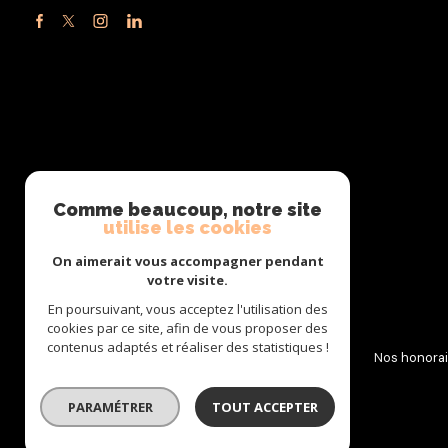
Comme beaucoup, notre site
utilise les cookies
On aimerait vous accompagner pendant
votre visite.
En poursuivant, vous acceptez l'utilisation des
cookies par ce site, afin de vous proposer des
contenus adaptés et réaliser des statistiques !
Nos partenaires
Mentions légales
Admin
Nos honorai
© 2026 | Tous droits réservés
PARAMÉTRER
TOUT ACCEPTER