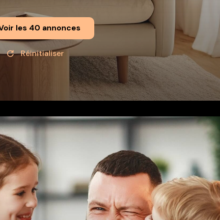
Voir les
40
annonces
Réinitialiser