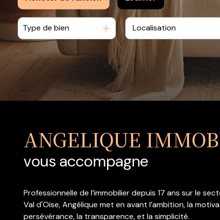
estimation
notre
Type de bien
De l'ancien
équipe
contact
nous
rejoindre
ANGELIQUE IMMOB
vous accompagne
Professionnelle de l’immobilier depuis 17 ans sur le sect
Val d'Oise, Angélique met en avant l’ambition, la motivat
persévérance, la transparence, et la simplicité.