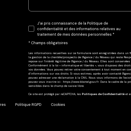
J'ai pris connaissance de la Politique de
confidentialité et des informations relatives au
traitement de mes données personnelles *
* Champs obligatoires
Les informations recueillies sur ce formulaire sont enregistrées dans un
la gestion de la clientèle/prospects de l'Agence / du Réseau qui reste Re
repose sur l'intérêt légitime de l'Agence / du Réseau. Elles sont conservé
Conformément à la loi « informatique et libertés », vous disposez des droits 
vos données. Vous pouvez retirer votre consentement à tout moment en cont
d’informations sur vos droits. Si vous estimez, après avoir contacté l'Agen
pouvez adresser une réclamation à la CNIL. Nous vous informons de l’existe
pouvez vous inscrire ici :
https://www.bloctel.gouv.fr
. Dans le cadre de la p
sensibles dans le champ de saisie libre.
Ce site est protégé par reCAPTCHA, les
Politiques de Confidentialité
et 
res
Politique RGPD
Cookies