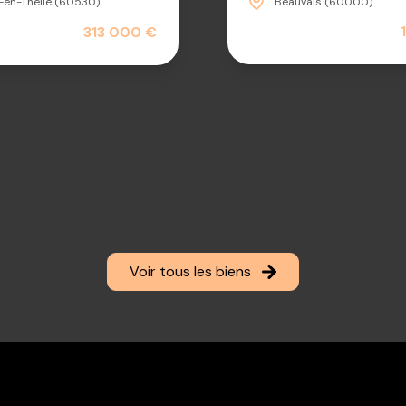
Beauvais (60000)
y-en-Thelle (60530)
313 000 €
Voir tous les biens