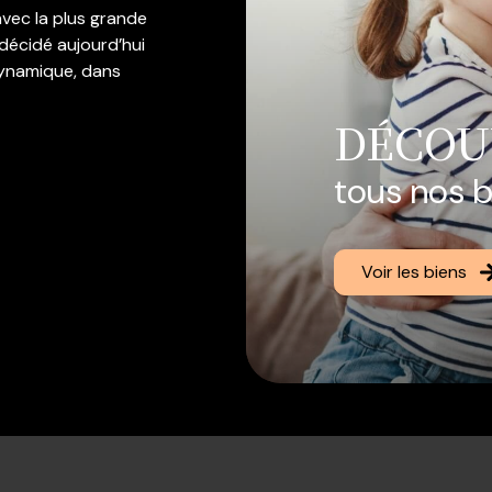
avec la plus grande
a décidé aujourd’hui
dynamique, dans
DÉCOU
es côtés, de façon
agnés dans leurs
tous nos 
de vous aider
n de réaliser vos
ébut de vos
Voir les biens
 l'étape du