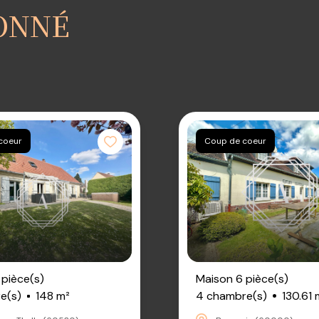
IONNÉ
 coeur
Coup de coeur
Maison 6 pièce(s)
 pièce(s)
4 chambre(s)
130.61 
e(s)
148 m²