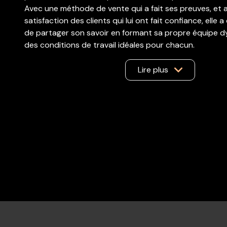
Avec une méthode de vente qui a fait ses preuves, et 
satisfaction des clients qui lui ont fait confiance, elle 
de partager son savoir en formant sa propre équipe 
des conditions de travail idéales pour chacun.
Aujourd'hui, elle dispose de 9 agents commerciaux à s
à ce que tous les clients soient correctement accomp
Lire plus
projets de vente ou d'acquisition.
Angélique et ses agents commerciaux, seront heureux 
dans vos démarches, et de vous conseiller au mieux, afi
transactions avec succès, et seront à vos côtés du d
recherches, jusqu'à la remise des clefs, en passant par
financement, et du notaire!
A très vite!