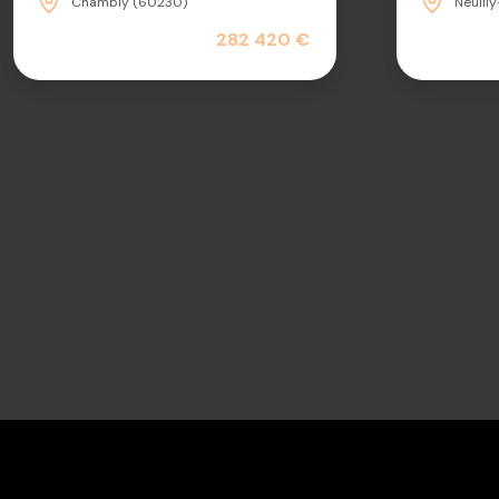
Chambly (60230)
Neuill
282 420 €