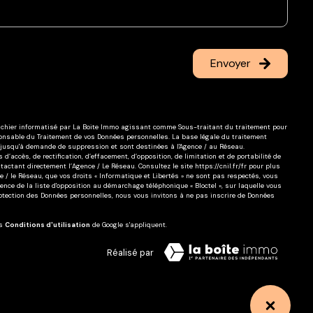
Envoyer
 fichier informatisé par La Boite Immo agissant comme Sous-traitant du traitement pour
sponsable du Traitement de vos Données personnelles. La base légale du traitement
es jusqu'à demande de suppression et sont destinées à l'Agence / au Réseau.
d’accès, de rectification, d’effacement, d’opposition, de limitation et de portabilité de
actant directement l’Agence / Le Réseau. Consultez le site
https://cnil.fr/fr
pour plus
ce / le Réseau, que vos droits « Informatique et Libertés » ne sont pas respectés, vous
nce de la liste d'opposition au démarchage téléphonique « Bloctel », sur laquelle vous
rotection des Données personnelles, nous vous invitons à ne pas inscrire de Données
es
Conditions d'utilisation
de Google s'appliquent.
Réalisé par