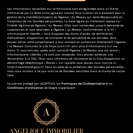
Les informations recueillies sur ce formulaire sont enregistrées dans un fichier
informatisé par La Boite Immo agissant comme Sous-traitant du traitement pour la
gestion de la clientèle/prospects de l'Agence / du Réseau qui reste Responsable du
Traitement de vos Données personnelles. La base légale du traitement repose sur
l'intérêt légitime de l'Agence / du Réseau. Elles sont conservées jusqu'à demande de
suppression et sont destinées à l'Agence / au Réseau. Conformément à la loi «
informatique et libertés », vous disposez des droits d’accès, de rectification,
d’effacement, d’opposition, de limitation et de portabilité de vos données. Vous
pouvez retirer votre consentement à tout moment en contactant directement l’Agence
/ Le Réseau. Consultez le site
https://cnil.fr/fr
pour plus d’informations sur vos
droits. Si vous estimez, après avoir contacté l'Agence / le Réseau, que vos droits «
Informatique et Libertés » ne sont pas respectés, vous pouvez adresser une
réclamation à la CNIL. Nous vous informons de l’existence de la liste d'opposition au
démarchage téléphonique « Bloctel », sur laquelle vous pouvez vous inscrire ici :
https://www.bloctel.gouv.fr
. Dans le cadre de la protection des Données personnelles,
nous vous invitons à ne pas inscrire de Données sensibles dans le champ de saisie
libre.
Ce site est protégé par reCAPTCHA, les
Politiques de Confidentialité
et es
Conditions d'utilisation
de Google s'appliquent.