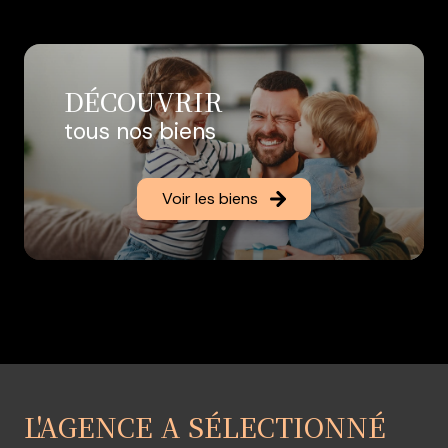
ses côtés, de façon à ce que tous les clients soient
correctement accompagnés dans leurs projets de
vente ou d'acquisition.
Angélique et ses agents commerciaux, seront heureux
DÉCOUVRIR
de vous aider dans vos démarches, et de vous
tous nos biens
conseiller au mieux, afin de réaliser vos transactions
avec succès, et seront à vos côtés du début de vos
recherches, jusqu'à la remise des clefs, en passant par
Voir les biens
l'étape du financement, et du notaire!
A très vite!
L'AGENCE A SÉLECTIONNÉ