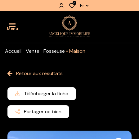
0
Fr
Menu
Accueil
Vente
Fosseuse
Maison
accueil
nos
Retour aux résultats
biens
nos
Télécharger la fiche
biens
vendus
Partager ce bien
estimation
notre