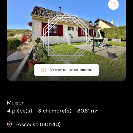
équipe
contact
nous
rejoindre
Afficher toutes les photos
Maison
4 pièce(s)
3 chambre(s)
80.81 m²
Fosseuse (60540)