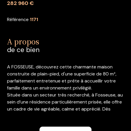
282 960 €
Référence
1171
A propos
de ce bien
A FOSSEUSE, découvrez cette charmante maison
construite de plain-pied, d'une superficie de 80 m²,
parfaitement entretenue et prête à accueillir votre
famille dans un environnement privilégié.
Située dans un secteur très recherché, à Fosseuse, au
sein d’une résidence particulièrement prisée, elle offre
un cadre de vie agréable, calme et apprécié. Dès
l’arrivée, vous serez séduit par son terrain de 529 m²
entièrement clôturé, permettant de stationner
plusieurs véhicules à l’intérieur de la propriété.