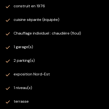
s’impose sans tarder!
construit en 1976
Les honoraires sont à la charge du vendeur.
Les informations sur les risques auxquels ce bien est
exposé sont disponibles sur le site Géorisques :
cuisine séparée (équipée)
www.georisques.gouv.fr
Cetta annonce est rédigée sous la responsabilité
Chauffage individuel : chaudière (fioul)
éditoriale de Melle MENDES Léa, agent commercial
immatriculé au RSAC de Compiègne sous le numéro
1 garage(s)
889 858 544.
2 parking(s)
exposition Nord-Est
1 niveau(x)
terrasse