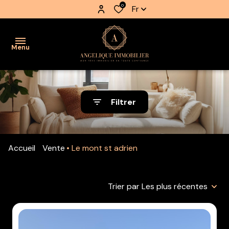
0
Fr
Menu
accueil
Filtrer
nos
biens
Accueil
Vente
Le mont st adrien
nos
biens
vendus
Trier par Les plus récentes
estimation
notre