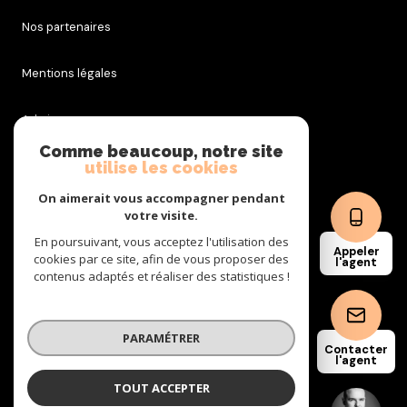
Nos partenaires
Mentions légales
Admin
Comme beaucoup, notre site
utilise les cookies
Nos honoraires
On aimerait vous accompagner pendant
Politique RGPD
votre visite.
En poursuivant, vous acceptez l'utilisation des
Appeler
cookies par ce site, afin de vous proposer des
Cookies
l'agent
contenus adaptés et réaliser des statistiques !
© 2026 | Tous droits réservés
PARAMÉTRER
Contacter
l'agent
Réalisé par
TOUT ACCEPTER
Nicolas COULON