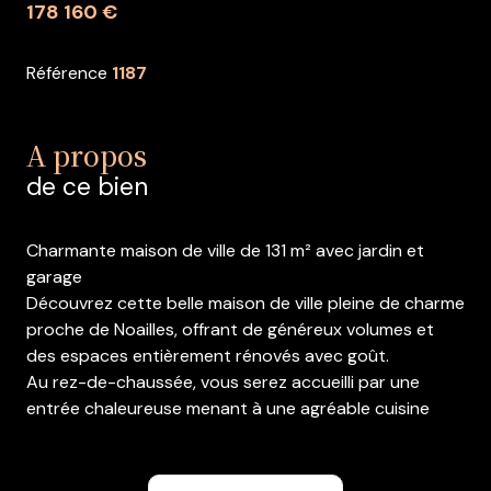
178 160 €
Référence
1187
A propos
de ce bien
Charmante maison de ville de 131 m² avec jardin et
garage
Découvrez cette belle maison de ville pleine de charme
proche de Noailles, offrant de généreux volumes et
des espaces entièrement rénovés avec goût.
Au rez-de-chaussée, vous serez accueilli par une
entrée chaleureuse menant à une agréable cuisine
ouverte sur la salle à manger, idéale pour les moments
de convivialité. La cuisine bénéficie d’un accès direct à
la terrasse et au jardin, parfaits pour profiter des