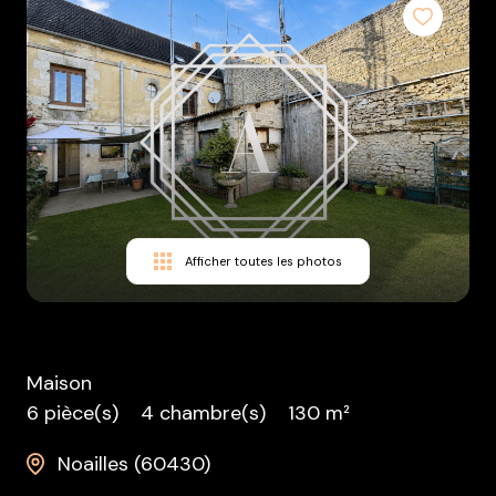
équipe
contact
nous
rejoindre
Afficher toutes les photos
Maison
6 pièce(s)
4 chambre(s)
130 m²
Noailles (60430)