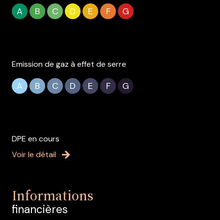
A
B
C
D
E
F
G
Emission de gaz à effet de serre
A
B
C
D
E
F
G
DPE en cours
Voir le détail
Informations
financières