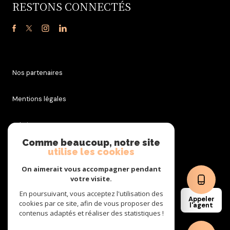
RESTONS CONNECTÉS
Nos partenaires
Mentions légales
Admin
Comme beaucoup, notre site
utilise les cookies
Nos honoraires
On aimerait vous accompagner pendant
Politique RGPD
votre visite.
En poursuivant, vous acceptez l'utilisation des
Appeler
cookies par ce site, afin de vous proposer des
Cookies
l'agent
contenus adaptés et réaliser des statistiques !