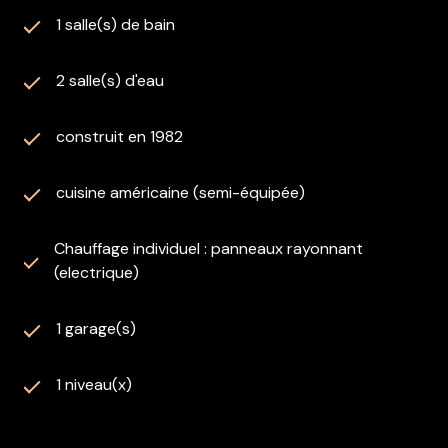
Cette annonce est rédigée sous la responsabilité
1 salle(s) de bain
éditoriale de madame Émilie Gervoise, agent
mandataire en immobilier immatriculée au RSAC DE
Beauvais sous le numéro 913 245 759
2 salle(s) d'eau
Les informations sur les risques auxquels ce bien est
construit en 1982
exposé sont disponibles sur le site
Géorisques
cuisine américaine (semi-équipée)
Chauffage individuel : panneaux rayonnant
(electrique)
1 garage(s)
1 niveau(x)