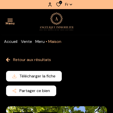
0
Fr
Menu
Accueil
Vente
Meru
Maison
accueil
nos
Retour aux résultats
biens
nos
Télécharger la fiche
biens
vendus
Partager ce bien
estimation
notre