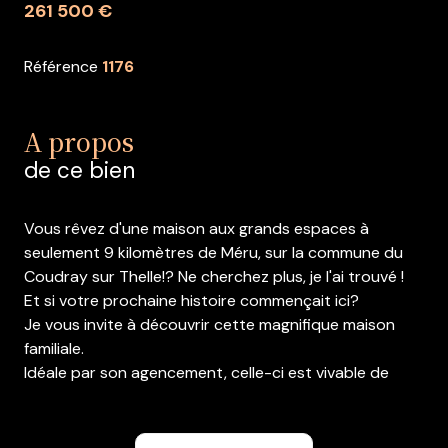
261 500 €
Référence
1176
A propos
de ce bien
Vous rêvez d'une maison aux grands espaces à
seulement 9 kilomètres de Méru, sur la commune du
Coudray sur Thelle!? Ne cherchez plus, je l'ai trouvé !
Et si votre prochaine histoire commençait ici?
Je vous invite à découvrir cette magnifique maison
familiale.
Idéale par son agencement, celle-ci est vivable de
plain pied disposant d'un agréable séjour salon de plus
de 37m2 avec une cuisine aménagée, un autre salon
de plus de 17m2, 1 chambre, une salle de douche et un