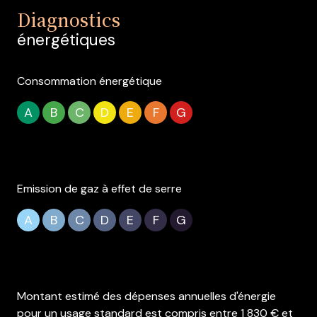
Diagnostics
énergétiques
Consommation énergétique
A
B
C
D
E
F
G
Emission de gaz à effet de serre
A
B
C
D
E
F
G
Montant estimé des dépenses annuelles d'énergie
pour un usage standard est compris entre 1 830 € et