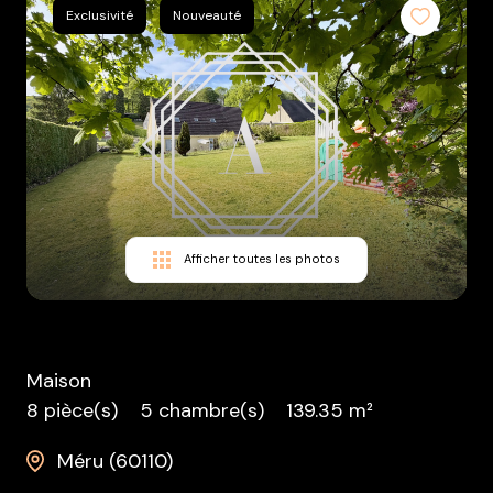
Exclusivité
Nouveauté
équipe
contact
nous
rejoindre
Afficher toutes les photos
Maison
8 pièce(s)
5 chambre(s)
139.35 m²
Méru (60110)